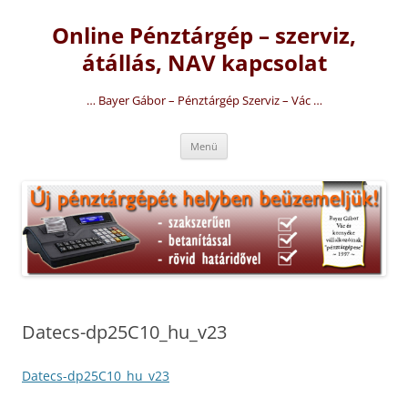
Kilépés
a
Online Pénztárgép – szerviz,
tartalomba
átállás, NAV kapcsolat
… Bayer Gábor – Pénztárgép Szerviz – Vác …
Menü
Datecs-dp25C10_hu_v23
Datecs-dp25C10_hu_v23