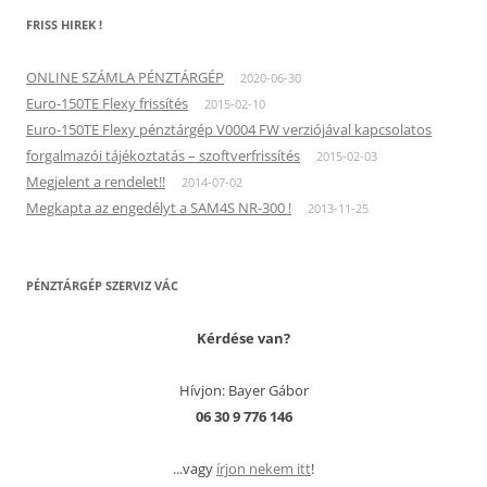
FRISS HIREK !
ONLINE SZÁMLA PÉNZTÁRGÉP
2020-06-30
Euro-150TE Flexy frissítés
2015-02-10
Euro-150TE Flexy pénztárgép V0004 FW verziójával kapcsolatos
forgalmazói tájékoztatás – szoftverfrissítés
2015-02-03
Megjelent a rendelet!!
2014-07-02
Megkapta az engedélyt a SAM4S NR-300 !
2013-11-25
PÉNZTÁRGÉP SZERVIZ VÁC
Kérdése van?
Hívjon: Bayer Gábor
06 30 9 776 146
...vagy
írjon nekem itt
!