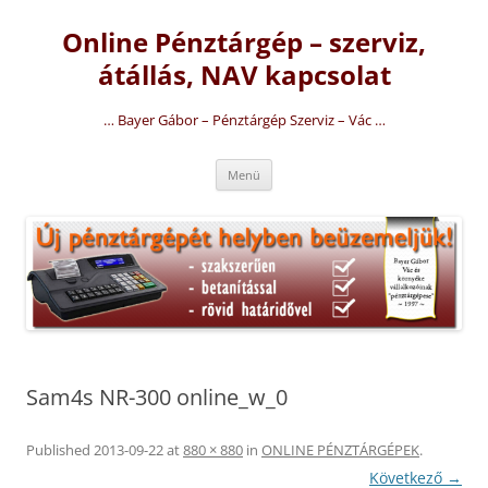
Kilépés
a
Online Pénztárgép – szerviz,
tartalomba
átállás, NAV kapcsolat
… Bayer Gábor – Pénztárgép Szerviz – Vác …
Menü
Sam4s NR-300 online_w_0
Published
2013-09-22
at
880 × 880
in
ONLINE PÉNZTÁRGÉPEK
.
Következő →