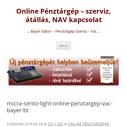
Kilépés
a
Online Pénztárgép – szerviz,
tartalomba
átállás, NAV kapcsolat
… Bayer Gábor – Pénztárgép Szerviz – Vác …
Menü
micra-sento-light-online-penztargep-vac-
bayer-bt
Published
2014-03-18
at
251 × 201
in
ONLINE PÉNZTÁRGÉPEK
.