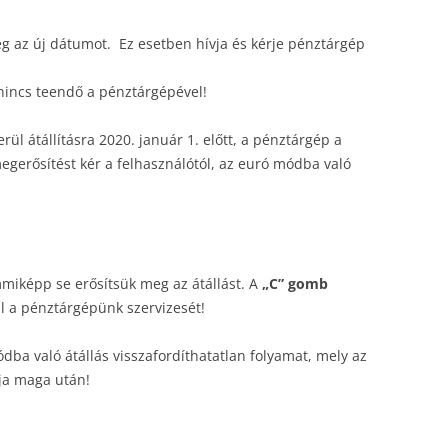
 az új dátumot. Ez esetben hívja és kérje pénztárgép
nincs teendő a pénztárgépével!
ül átállításra 2020. január 1. előtt, a pénztárgép a
egerősítést kér a felhasználótól, az euró módba való
iképp se erősítsük meg az átállást. A
„C” gomb
 a pénztárgépünk szervizesét!
ba való átállás visszafordíthatatlan folyamat, mely az
nja maga után!