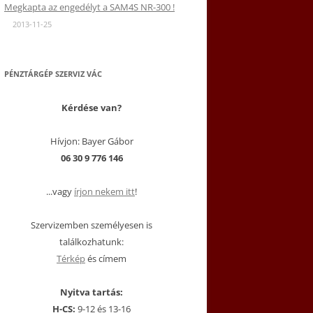
Megkapta az engedélyt a SAM4S NR-300 !
2013-11-25
PÉNZTÁRGÉP SZERVIZ VÁC
Kérdése van?
Hívjon: Bayer Gábor
06 30 9 776 146
...vagy
írjon nekem itt
!
Szervizemben személyesen is
találkozhatunk:
Térkép
és címem
Nyitva tartás:
H-CS:
9-12 és 13-16