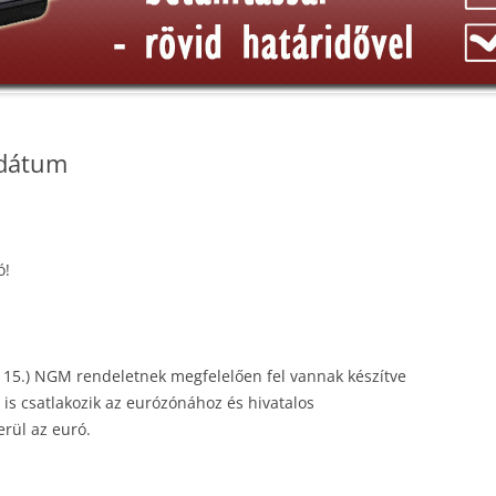
 dátum
ó!
. 15.) NGM rendeletnek megfelelően fel vannak készítve
is csatlakozik az eurózónához és hivatalos
rül az euró.