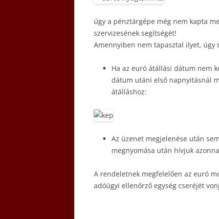
úgy a pénztárgépe még nem kapta meg
szervizesének segítségét!
Amennyiben nem tapasztal ilyet, úgy 
Ha az euró átállási dátum nem ker
dátum utáni első napnyitásnál m
átálláshoz:
Az üzenet megjelenése után semm
megnyomása után hívjuk azonnal
A rendeletnek megfelelően az euró mód
adóügyi ellenőrző egység cseréjét vo