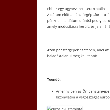
Ehhez egy úgynevezett „euró átállási
A dátum előtt a pénztárgép „forintos”
pénznem, a dátum utántól pedig euró
amely módosításra került, és jelen állás
Azon pénztárgépek esetében, ahol az 
haladéktalanul meg kell tenni!
Teendő:
Amennyiben az Ön pénztárgépe fo
bizonylaton a végösszeget eurób