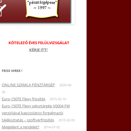
KÖTELEZŐ ÉVES FELÜLVIZSGÁLAT
KÉRJE ITT!
FRISS HIREK !
ONLINE SZÁMLA PÉNZTÁRGÉP
2020-06-
30
Euro-150TE Flexy frissítés
2015-02-10
Euro-150TE Flexy pénztárgép V0004 FW
verziójával kapcsolatos forgalmazói
tájékoztatás – szoftverfrissítés
2015-02-03
Megjelent a rendelet!!
2014-07-02